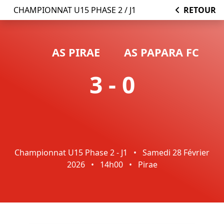
CHAMPIONNAT U15 PHASE 2 / J1
RETOUR
AS PIRAE
AS PAPARA FC
3 - 0
Championnat U15 Phase 2 - J1
•
Samedi 28 Février
2026
•
14h00
•
Pirae