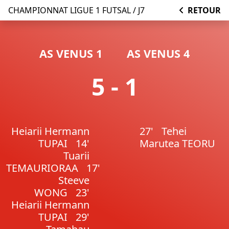
CHAMPIONNAT LIGUE 1 FUTSAL / J7
RETOUR
AS VENUS 1
AS VENUS 4
5 - 1
Heiarii Hermann
27'
Tehei
TUPAI
14'
Marutea TEORU
Tuarii
TEMAURIORAA
17'
Steeve
WONG
23'
Heiarii Hermann
TUPAI
29'