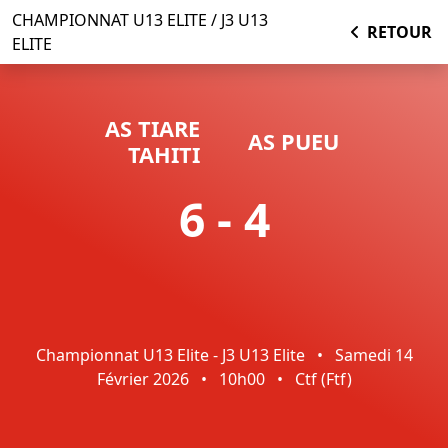
CHAMPIONNAT U13 ELITE / J3 U13
RETOUR
ELITE
AS TIARE
AS PUEU
TAHITI
6 - 4
Championnat U13 Elite - J3 U13 Elite
•
Samedi 14
Février 2026
•
10h00
•
Ctf (ftf)