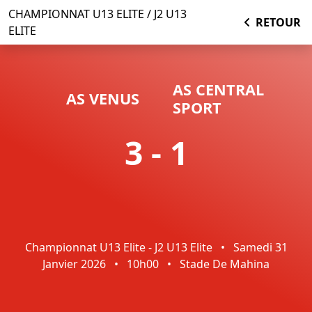
CHAMPIONNAT U13 ELITE / J2 U13
RETOUR
ELITE
AS CENTRAL
AS VENUS
SPORT
3 - 1
Championnat U13 Elite - J2 U13 Elite
•
Samedi 31
Janvier 2026
•
10h00
•
Stade De Mahina