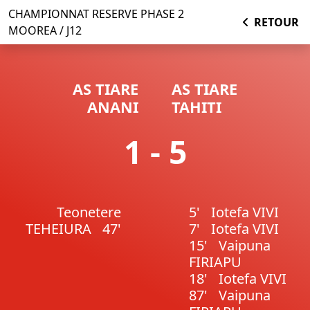
CHAMPIONNAT RESERVE PHASE 2
RETOUR
MOOREA / J12
AS TIARE
AS TIARE
ANANI
TAHITI
1 - 5
Teonetere
5'
Iotefa VIVI
TEHEIURA
47'
7'
Iotefa VIVI
15'
Vaipuna
FIRIAPU
18'
Iotefa VIVI
87'
Vaipuna