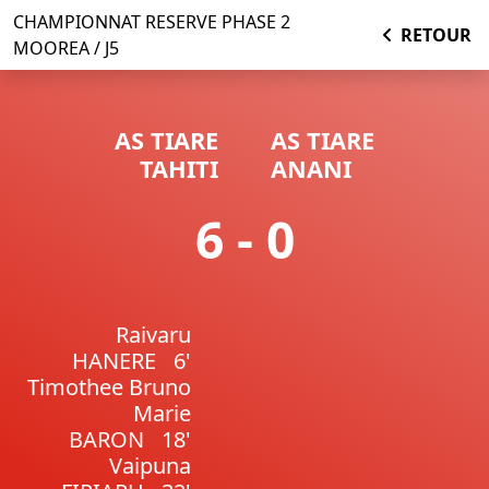
CHAMPIONNAT RESERVE PHASE 2
RETOUR
MOOREA / J5
AS TIARE
AS TIARE
TAHITI
ANANI
6 - 0
Raivaru
HANERE
6'
Timothee Bruno
Marie
BARON
18'
Vaipuna