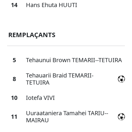
14
Hans Ehuta HUUTI
REMPLAÇANTS
5
Tehaunui Brown TEMARII--TETUIRA
Tehauarii Braid TEMARII-
8
TETUIRA
10
Iotefa VIVI
Uuraataniera Tamahei TARIU--
11
MAIRAU