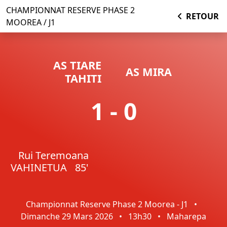
CHAMPIONNAT RESERVE PHASE 2
RETOUR
MOOREA / J1
AS TIARE
AS MIRA
TAHITI
1 - 0
Rui Teremoana
VAHINETUA
85'
Championnat Reserve Phase 2 Moorea - J1
•
Dimanche 29 Mars 2026
•
13h30
•
Maharepa