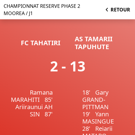
CHAMPIONNAT RESERVE PHASE 2
RETOUR
MOOREA / J1
AS TAMARII
FC TAHATIRI
TAPUHUTE
2 - 13
Ramana
18'
Gary
MARAHITI
85'
GRAND-
Ariiraunui AH
PITTMAN
SIN
87'
19'
Yann
MASINGUE
28'
Reiarii