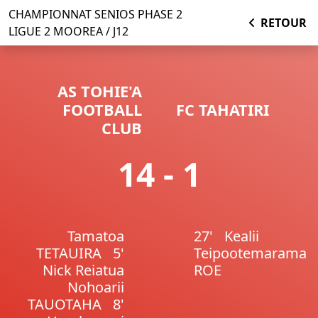
CHAMPIONNAT SENIOS PHASE 2
RETOUR
LIGUE 2 MOOREA / J12
AS TOHIE'A
FOOTBALL
FC TAHATIRI
CLUB
14 - 1
Tamatoa
27'
Kealii
TETAUIRA
5'
Teipootemarama
Nick Reiatua
ROE
Nohoarii
TAUOTAHA
8'