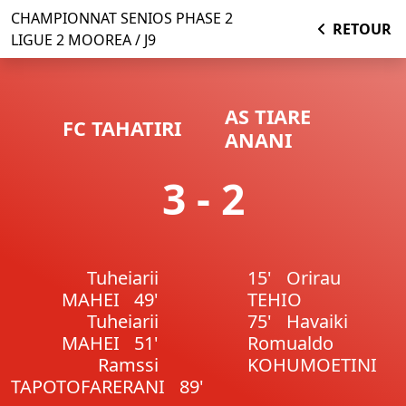
CHAMPIONNAT SENIOS PHASE 2
RETOUR
LIGUE 2 MOOREA / J9
AS TIARE
FC TAHATIRI
ANANI
3 - 2
Tuheiarii
15'
Orirau
MAHEI
49'
TEHIO
Tuheiarii
75'
Havaiki
MAHEI
51'
Romualdo
Ramssi
KOHUMOETINI
TAPOTOFARERANI
89'