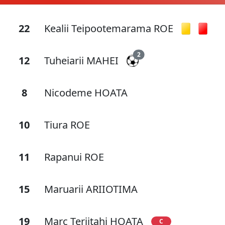
22
Kealii Teipootemarama ROE
2
12
Tuheiarii MAHEI
8
Nicodeme HOATA
10
Tiura ROE
11
Rapanui ROE
15
Maruarii ARIIOTIMA
19
Marc Teriitahi HOATA
C