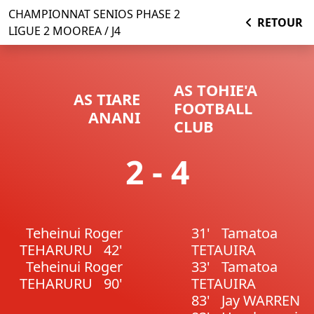
CHAMPIONNAT SENIOS PHASE 2
RETOUR
LIGUE 2 MOOREA / J4
AS TOHIE'A
AS TIARE
FOOTBALL
ANANI
CLUB
2 - 4
Teheinui Roger
31'
Tamatoa
TEHARURU
42'
TETAUIRA
Teheinui Roger
33'
Tamatoa
TEHARURU
90'
TETAUIRA
83'
Jay WARREN