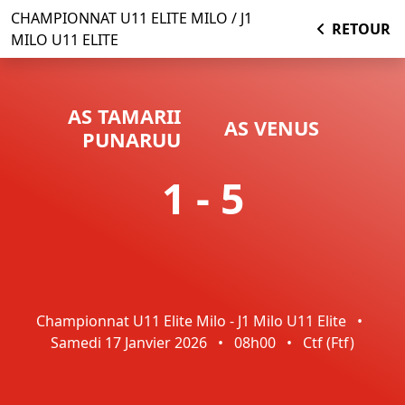
CHAMPIONNAT U11 ELITE MILO / J1
RETOUR
MILO U11 ELITE
AS TAMARII
AS VENUS
PUNARUU
1 - 5
Championnat U11 Elite Milo - J1 Milo U11 Elite
•
Samedi 17 Janvier 2026
•
08h00
•
Ctf (ftf)