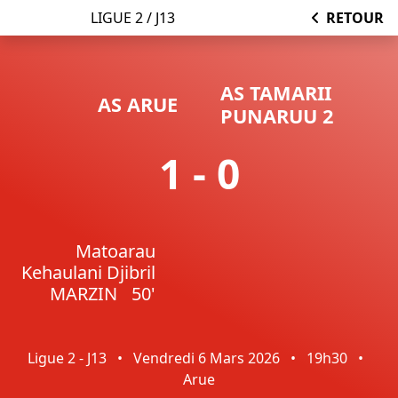
LIGUE 2 / J13
RETOUR
AS TAMARII
AS ARUE
PUNARUU 2
1 - 0
Matoarau
Kehaulani Djibril
MARZIN
50'
Ligue 2 - J13
•
Vendredi 6 Mars 2026
•
19h30
•
Arue