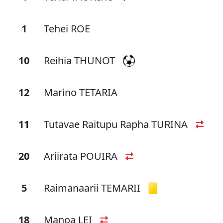
1
Tehei ROE
10
Reihia THUNOT
12
Marino TETARIA
11
Tutavae Raitupu Rapha TURINA
20
Ariirata POUIRA
5
Raimanaarii TEMARII
18
Manoa LEI