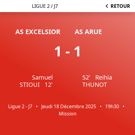
LIGUE 2 / J7
RETOUR
AS EXCELSIOR
AS ARUE
1 - 1
Samuel
52'
Reihia
STIOUI
12'
THUNOT
Ligue 2 - J7
•
Jeudi 18 Décembre 2025
•
19h30
•
Mission