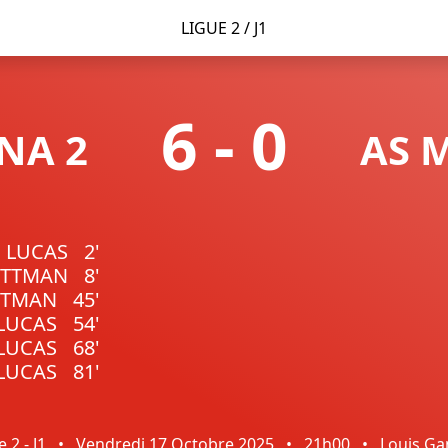
LIGUE 2 / J1
6
-
0
NA 2
AS 
a LUCAS
2'
PITTMAN
8'
ITTMAN
45'
 LUCAS
54'
 LUCAS
68'
 LUCAS
81'
 2 - J1
•
Vendredi 17 Octobre 2025
•
21h00
•
Louis Ga