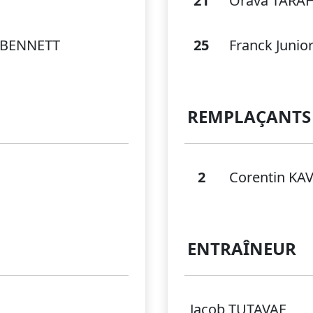
21
Orava TARA
r BENNETT
25
Franck Junio
REMPLAÇANTS
2
Corentin KA
ENTRAÎNEUR
Jacob TUTAVAE