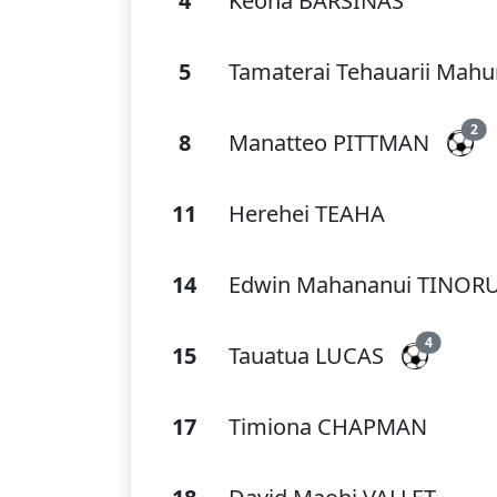
4
Keona BARSINAS
5
Tamaterai Tehauarii Mah
2
8
Manatteo PITTMAN
11
Herehei TEAHA
14
Edwin Mahananui TINOR
4
15
Tauatua LUCAS
17
Timiona CHAPMAN