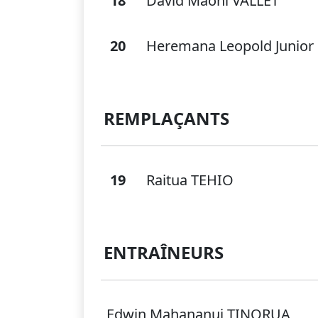
18
David Maohi VALLET
20
Heremana Leopold Junio
REMPLAÇANTS
19
Raitua TEHIO
ENTRAÎNEURS
Edwin Mahananui TINORUA