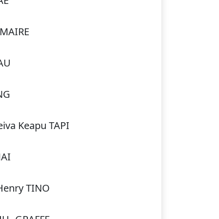
AE
EMAIRE
AU
NG
Teiva Keapu TAPI
MAI
Henry TINO