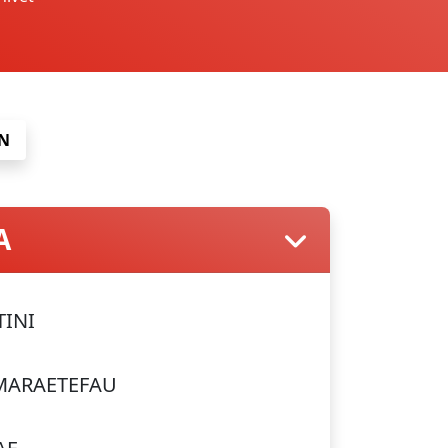
N
A
TINI
MARAETEFAU