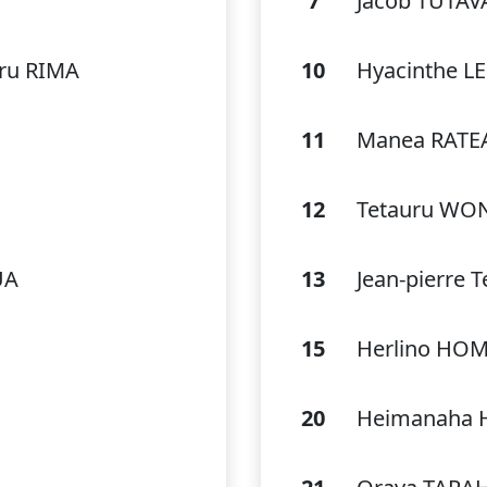
7
Jacob TUTAV
uru RIMA
10
Hyacinthe L
11
Manea RATE
12
Tetauru WO
UA
13
Jean-pierre 
15
Herlino HO
20
Heimanaha 