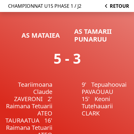
CHAMPIONNAT U15 PHASE 1 / J2
RETOUR
AS TAMARII
AS MATAIEA
PUNARUU
5 - 3
Teariimoana
9'
Tepuahoovai
Claude
PAVAOUAU
ZAVERONI
2'
15'
Keoni
Raimana Tetuarii
Tutehauarii
ATEO
CLARK
TAURAATUA
16'
Raimana Tetuarii