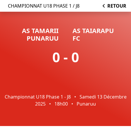
CHAMPIONNAT U18 PHASE 1 / J8
RETOUR
AS TAMARII
AS TAIARAPU
PUNARUU
FC
0 - 0
Championnat U18 Phase 1 - J8
•
Samedi 13 Décembre
2025
•
18h00
•
Punaruu