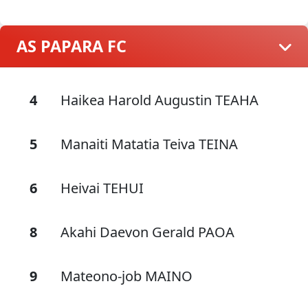
AS PAPARA FC
4
Haikea Harold Augustin TEAHA
5
Manaiti Matatia Teiva TEINA
6
Heivai TEHUI
8
Akahi Daevon Gerald PAOA
9
Mateono-job MAINO