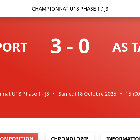
CHAMPIONNAT U18 PHASE 1 / J3
3
-
0
PORT
AS 
nat U18 Phase 1 - J3
•
Samedi 18 Octobre 2025
•
15h0
COMPOSITION
CHRONOLOGIE
INFORMATIO