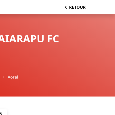
RETOUR
TAIARAPU FC
0
•
Aorai
N