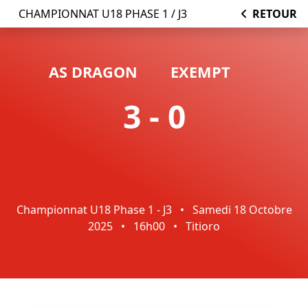
CHAMPIONNAT U18 PHASE 1 / J3
RETOUR
AS DRAGON
EXEMPT
3 - 0
Championnat U18 Phase 1 - J3
•
Samedi 18 Octobre
2025
•
16h00
•
Titioro