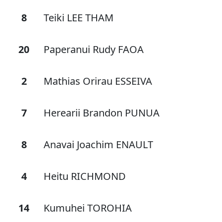
8
Teiki LEE THAM
20
Paperanui Rudy FAOA
2
Mathias Orirau ESSEIVA
7
Herearii Brandon PUNUA
8
Anavai Joachim ENAULT
4
Heitu RICHMOND
14
Kumuhei TOROHIA