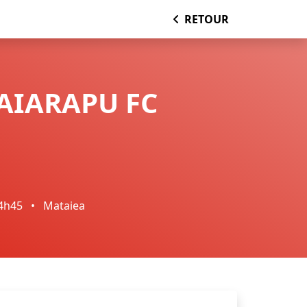
RETOUR
TAIARAPU FC
4h45
•
Mataiea