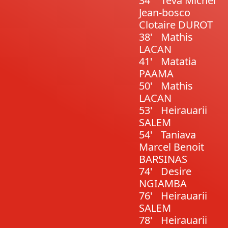
34'
Teva Michel
Jean-bosco
Clotaire DUROT
38'
Mathis
LACAN
41'
Matatia
PAAMA
50'
Mathis
LACAN
53'
Heirauarii
SALEM
54'
Taniava
Marcel Benoit
BARSINAS
74'
Desire
NGIAMBA
76'
Heirauarii
SALEM
78'
Heirauarii