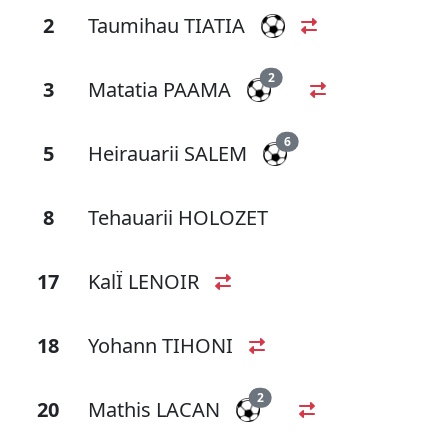
2
Taumihau TIATIA
2
3
Matatia PAAMA
6
5
Heirauarii SALEM
8
Tehauarii HOLOZET
17
KalÏ LENOIR
18
Yohann TIHONI
2
20
Mathis LACAN