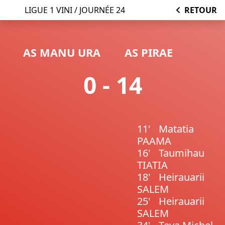
LIGUE 1 VINI / JOURNÉE 24
RETOUR
AS MANU URA
AS PIRAE
0 - 14
11'
Matatia
PAAMA
16'
Taumihau
TIATIA
18'
Heirauarii
SALEM
25'
Heirauarii
SALEM