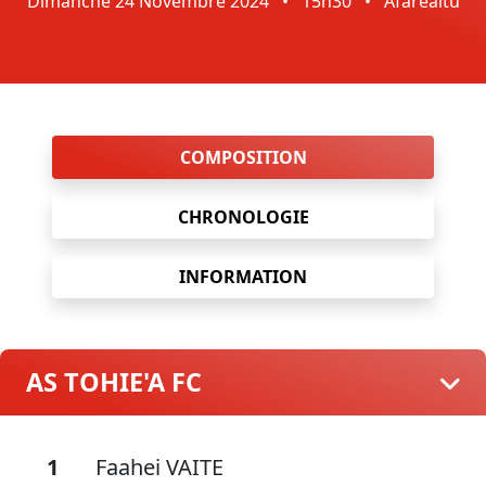
Dimanche 24 Novembre 2024
•
15h30
•
Afareaitu
COMPOSITION
CHRONOLOGIE
INFORMATION
AS TOHIE'A FC
1
Faahei VAITE