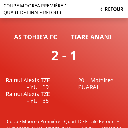
COUPE MOOREA PREMIÈRE /
RETOUR
QUART DE FINALE RETOUR
AS TOHIE'A FC
TIARE ANANI
2 - 1
Rainui Alexis TZE
20'
Matairea
- YU
69'
PUARAI
Rainui Alexis TZE
- YU
85'
Coupe Moorea Première - Quart De Finale Retour
•