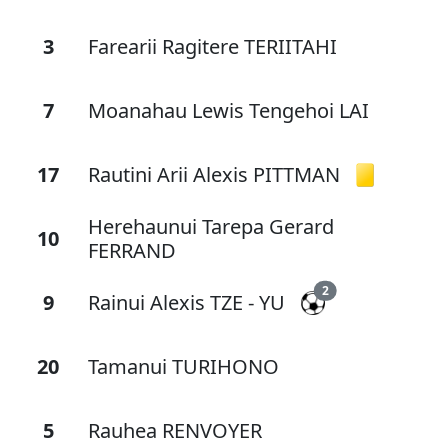
3
Farearii Ragitere TERIITAHI
7
Moanahau Lewis Tengehoi LAI
17
Rautini Arii Alexis PITTMAN
Herehaunui Tarepa Gerard
10
FERRAND
2
9
Rainui Alexis TZE - YU
20
Tamanui TURIHONO
5
Rauhea RENVOYER