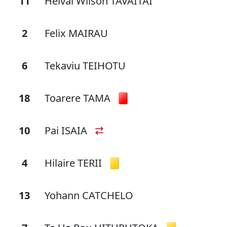
11
Heivai Wilson TAVAITAI
2
Felix MAIRAU
6
Tekaviu TEIHOTU
18
Toarere TAMA
10
Pai ISAIA
4
Hilaire TERII
13
Yohann CATCHELO