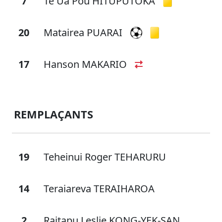
7
Te Ua Pou HITUPUTOKA
20
Matairea PUARAI
17
Hanson MAKARIO
REMPLAÇANTS
19
Teheinui Roger TEHARURU
14
Teraiareva TERAIHAROA
2
Raitapu Leslie KONG-YEK-SAN