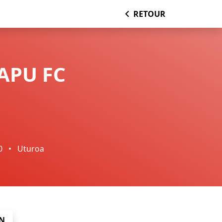
RETOUR
APU FC
0
•
Uturoa
N