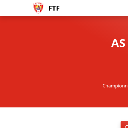
FTF
AS
Championnat