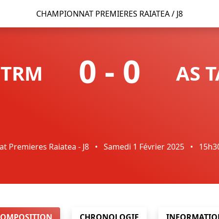
CHAMPIONNAT PREMIERES RAIATEA / J8
0
-
0
 TRM
AS T
 Premieres Raiatea - J8
•
Samedi 1 Février 2025
•
15h3
COMPOSITION
CHRONOLOGIE
INFORMATIO