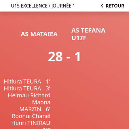
U15 EXCELLENCE / JOURNÉE 1
RETOUR
AS TEFANA
AS MATAIEA
U17F
28 - 1
Hitiura TEURA
1'
Hitiura TEURA
3'
Heimau Richard
Maona
MARZIN
6'
Roonui Chanel
Henri TINIRAU