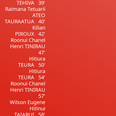
TEHIVA
39'
Raimana Tetuarii
ATEO
TAURAATUA
40'
Kilian
PIROUX
42'
Roonui Chanel
Henri TINIRAU
47'
Hitiura
TEURA
50'
Hitiura
TEURA
54'
Roonui Chanel
Henri TINIRAU
57'
Wilson Eugene
Hitinui
TAIARUI
58'