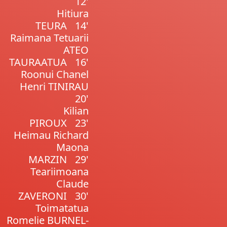
12'
Hitiura
TEURA
14'
Raimana Tetuarii
ATEO
TAURAATUA
16'
Roonui Chanel
Henri TINIRAU
20'
Kilian
PIROUX
23'
Heimau Richard
Maona
MARZIN
29'
Teariimoana
Claude
ZAVERONI
30'
Toimatatua
Romelie BURNEL-