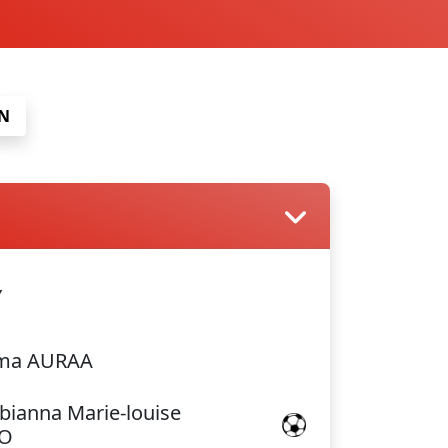
N
Y
ama AURAA
bianna Marie-louise
O