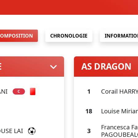
COMPOSITION
CHRONOLOGIE
INFORMATIO
E
AS DRAGON
ANI
1
Corail HARR
C
18
Louise Miri
Francesca Fa
OUSE LAI
3
PAGOUBEAL