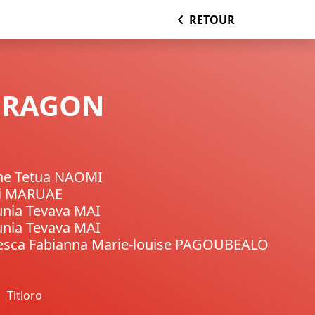
RETOUR
DRAGON
nne Tetua NAOMI
i MARUAE
unia Tevava MAI
unia Tevava MAI
esca Fabianna Marie-louise PAGOUBEALO
Titioro