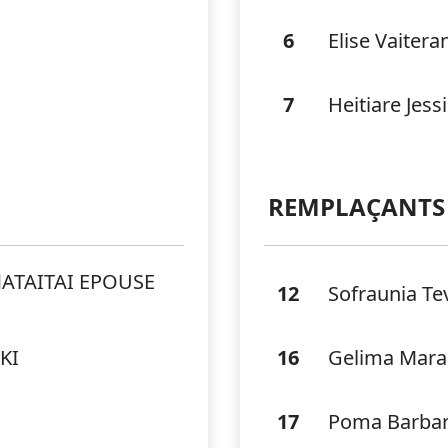
6
Elise Vaitera
7
Heitiare Jes
REMPLAÇANTS
 MATAITAI EPOUSE
12
Sofraunia Te
KI
16
Gelima Mara
17
Poma Barba