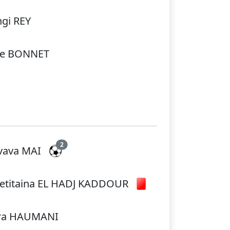
ngi REY
sie BONNET
2
vava MAI
etitaina EL HADJ KADDOUR
ra HAUMANI