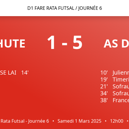
D1 FARE RATA FUTSAL / JOURNÉE 6
1
-
5
HUTE
AS 
SE LAI
14'
10'
Julie
19'
Timer
21'
Sofra
34'
Sofra
38'
Franc
 Rata Futsal - Journée 6
•
Samedi 1 Mars 2025
•
12h00
•