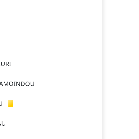
AURI
EPAMOINDOU
U
AU