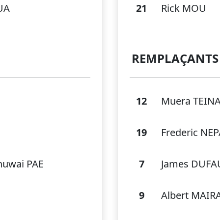
UA
21
Rick MOU
REMPLAÇANTS
12
Muera TEIN
19
Frederic N
anuwai PAE
7
James DUFA
9
Albert MAIR