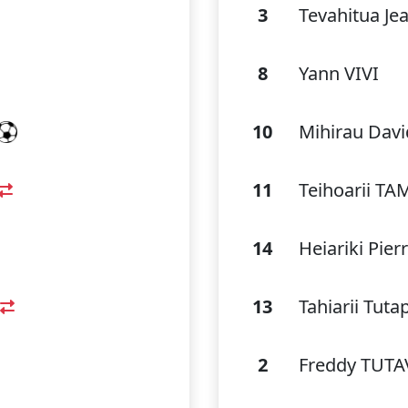
3
Tevahitua Je
8
Yann VIVI
10
Mihirau Dav
11
Teihoarii TA
14
Heiariki Pi
13
Tahiarii Tut
2
Freddy TUTA