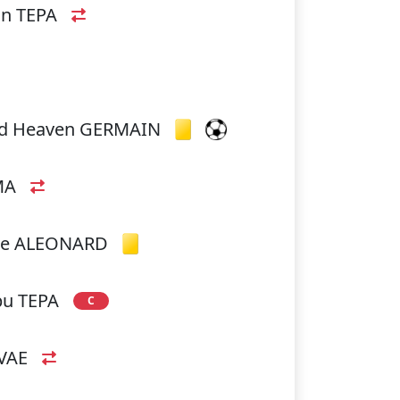
an TEPA
id Heaven GERMAIN
MA
erre ALEONARD
apu TEPA
C
VAE