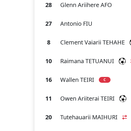
28
Glenn Ariihere AFO
27
Antonio FIU
8
Clement Vaiarii TEHAHE
10
Raimana TETUANUI
16
Wallen TEIRI
C
11
Owen Ariiterai TEIRI
20
Tutehauarii MAIHURI