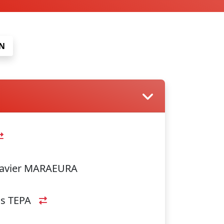
N
Xavier MARAEURA
ns TEPA