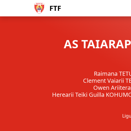
FTF
AS TAIARAP
Raimana TET
Clement Vaiarii 
Owen Ariitera
Herearii Teiki Guilla KOHUM
Ligu