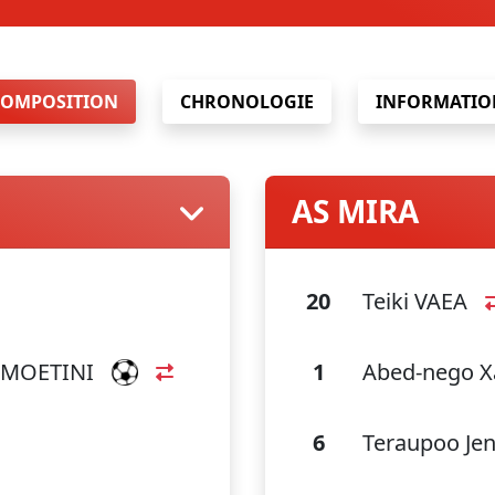
COMPOSITION
CHRONOLOGIE
INFORMATIO
AS MIRA
20
Teiki VAEA
HUMOETINI
1
Abed-nego 
6
Teraupoo Je