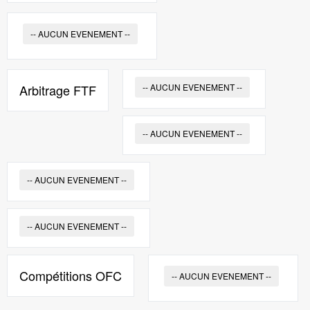
-- AUCUN EVENEMENT --
Arbitrage FTF
-- AUCUN EVENEMENT --
-- AUCUN EVENEMENT --
-- AUCUN EVENEMENT --
-- AUCUN EVENEMENT --
Compétitions OFC
-- AUCUN EVENEMENT --