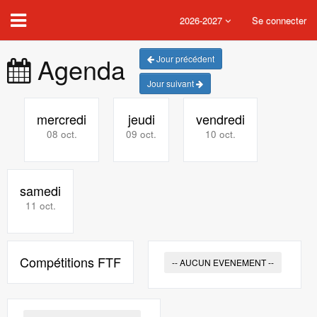
2026-2027
Se connecter
Agenda
Jour précédent
Jour suivant
mercredi
jeudi
vendredi
08 oct.
09 oct.
10 oct.
samedi
11 oct.
Compétitions FTF
-- AUCUN EVENEMENT --