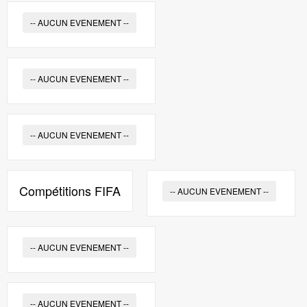
-- AUCUN EVENEMENT --
-- AUCUN EVENEMENT --
-- AUCUN EVENEMENT --
Compétitions FIFA
-- AUCUN EVENEMENT --
-- AUCUN EVENEMENT --
-- AUCUN EVENEMENT --