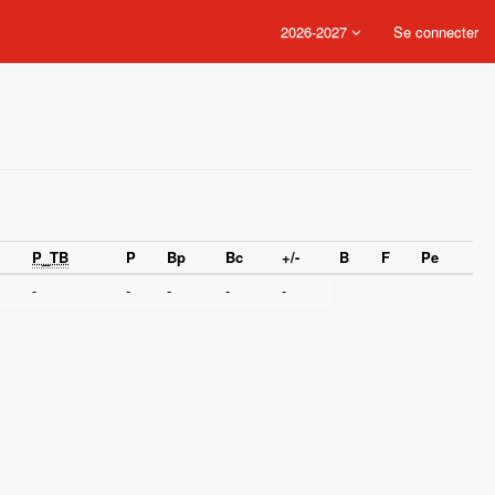
2026-2027
Se connecter
P_TB
P
Bp
Bc
+/-
B
F
Pe
-
-
-
-
-