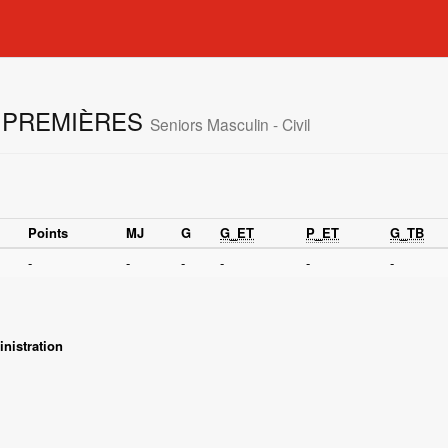
 PREMIÈRES
Seniors Masculin - Civil
Points
MJ
G
G_ET
P_ET
G_TB
-
-
-
-
-
-
nistration